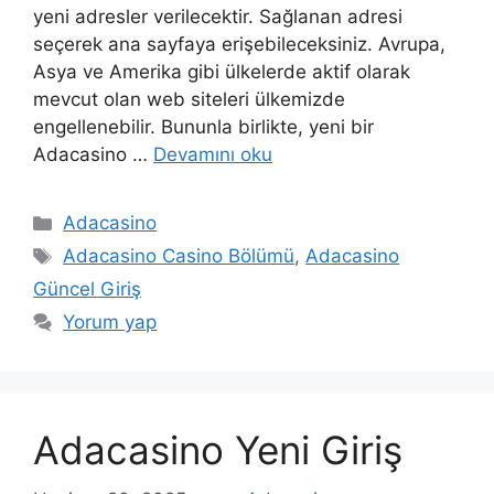
yeni adresler verilecektir. Sağlanan adresi
seçerek ana sayfaya erişebileceksiniz. Avrupa,
Asya ve Amerika gibi ülkelerde aktif olarak
mevcut olan web siteleri ülkemizde
engellenebilir. Bununla birlikte, yeni bir
Adacasino …
Devamını oku
Kategoriler
Adacasino
Etiketler
Adacasino Casino Bölümü
,
Adacasino
Güncel Giriş
Yorum yap
Adacasino Yeni Giriş