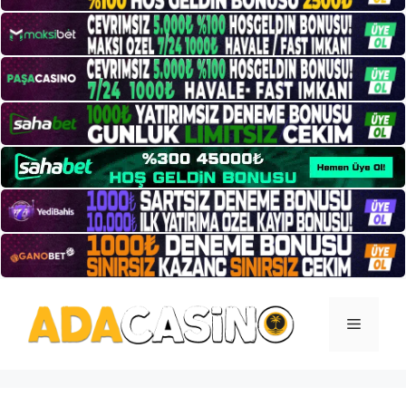
İçeriğe
atla
Menü