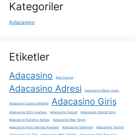
Kategoriler
Adacasino
Etiketler
Adacasino
Ada Casino
Adacasino Adresi
Adacasino Bahis Oranı
Adacasino Giriş
Adacasino Casino Bölümü
Adacasino Giriş Aşaması
Adacasino Güncel
Adacasino Güncel Giriş
Adacasino Kullanıcı Adresi
Adacasino Maç Yayını
Adacasino Para Yatırma Aşaması
Adacasino Telegram
Adacasino Twitter
Adacasino Vip Site
Adacasino Web Ödeme
Adacasino Yeni Bonuslar