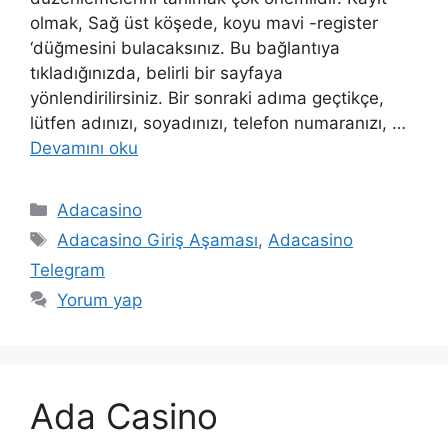
olmak, Sağ üst köşede, koyu mavi -register
‘düğmesini bulacaksınız. Bu bağlantıya
tıkladığınızda, belirli bir sayfaya
yönlendirilirsiniz. Bir sonraki adıma geçtikçe,
lütfen adınızı, soyadınızı, telefon numaranızı, …
Devamını oku
Kategoriler
Adacasino
Etiketler
Adacasino Giriş Aşaması
,
Adacasino
Telegram
Yorum yap
Ada Casino