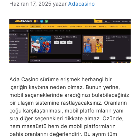
Haziran 17, 2025
yazar
Adacasino
Ada Casino sürüme erişmek herhangi bir
içeriğin kaybına neden olmaz. Bunun yerine,
mobil seçeneklerinde aradığınızı bulabileceğiniz
bir ulaşım sistemine rastlayacaksınız. Oranların
çoğu karşılaştırılması, mobil platformların yanı
sıra diğer seçenekleri dikkate almaz. Özünde,
hem masaüstü hem de mobil platformların
bahis oranlarını değerlendirir. Bu ayrım tüm