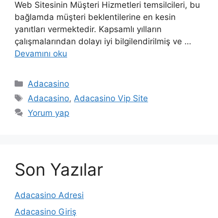
Web Sitesinin Müşteri Hizmetleri temsilcileri, bu
bağlamda müşteri beklentilerine en kesin
yanıtları vermektedir. Kapsamlı yılların
çalışmalarından dolayı iyi bilgilendirilmiş ve …
Devamını oku
Kategoriler
Adacasino
Etiketler
Adacasino
,
Adacasino Vip Site
Yorum yap
Son Yazılar
Adacasino Adresi
Adacasino Giriş