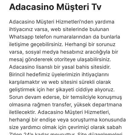
Adacasino Müşteri Tv
Adacasino Müşteri Hizmetleri’nden yardıma
ihtiyacınız varsa, web sitelerinde bulunan
Whatsapp telefon numaralarından da bunlarla
iletişime geçebilirsiniz. Herhangi bir sorunuz
varsa, sosyal medya hesabınız aracılığıyla bir
mesaj göndererek otoriteye ulaşabilirsiniz.
Adacasino lisanslı bir yasal bahis sitesidir.
Birincil hedefimiz üyelerimizin ihtiyaçlarını
karşılamaktır ve web sitesini sürekli olarak
geliştirmek için her şikayeti ciddiye alıyoruz.
Sorun devam ederse, bir temsilciyle konuşmuş
olmasına rağmen transfer, yüksek departmana
iletilecektir. Adacasino Müşteri Hizmetleri,
herhangi bir endişe veya soruşturma konusunda
size yardımcı olmak için çevrimiçi olarak sabah
7’den 24’e kadar mevcuttur. Site düzenlemeleri,