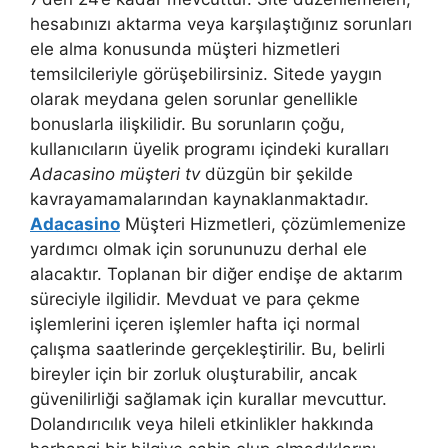
hesabınızı aktarma veya karşılaştığınız sorunları
ele alma konusunda müşteri hizmetleri
temsilcileriyle görüşebilirsiniz. Sitede yaygın
olarak meydana gelen sorunlar genellikle
bonuslarla ilişkilidir. Bu sorunların çoğu,
kullanıcıların üyelik programı içindeki kuralları
Adacasino müşteri tv
düzgün bir şekilde
kavrayamamalarından kaynaklanmaktadır.
Adacasino
Müşteri Hizmetleri, çözümlemenize
yardımcı olmak için sorununuzu derhal ele
alacaktır. Toplanan bir diğer endişe de aktarım
süreciyle ilgilidir. Mevduat ve para çekme
işlemlerini içeren işlemler hafta içi normal
çalışma saatlerinde gerçekleştirilir. Bu, belirli
bireyler için bir zorluk oluşturabilir, ancak
güvenilirliği sağlamak için kurallar mevcuttur.
Dolandırıcılık veya hileli etkinlikler hakkında