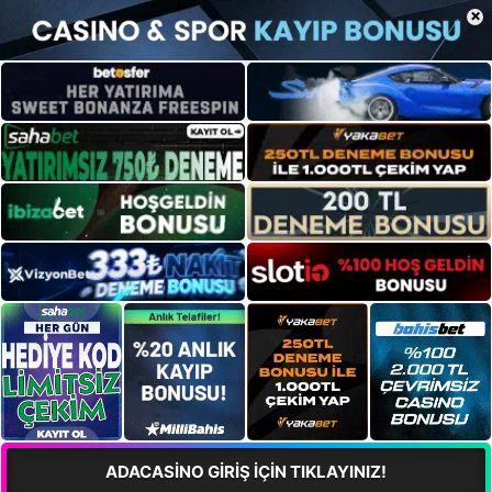
×
ADACASİNO GİRİŞ İÇİN TIKLAYINIZ!