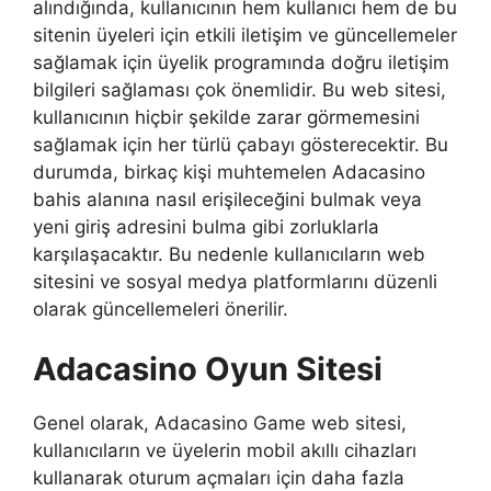
alındığında, kullanıcının hem kullanıcı hem de bu
sitenin üyeleri için etkili iletişim ve güncellemeler
sağlamak için üyelik programında doğru iletişim
bilgileri sağlaması çok önemlidir. Bu web sitesi,
kullanıcının hiçbir şekilde zarar görmemesini
sağlamak için her türlü çabayı gösterecektir. Bu
durumda, birkaç kişi muhtemelen Adacasino
bahis alanına nasıl erişileceğini bulmak veya
yeni giriş adresini bulma gibi zorluklarla
karşılaşacaktır. Bu nedenle kullanıcıların web
sitesini ve sosyal medya platformlarını düzenli
olarak güncellemeleri önerilir.
Adacasino Oyun Sitesi
Genel olarak, Adacasino Game web sitesi,
kullanıcıların ve üyelerin mobil akıllı cihazları
kullanarak oturum açmaları için daha fazla