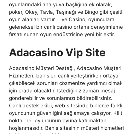
oyunlarındaki ana yuva başlığına ek olarak,
poker, Okey, Tavla, Taşınağı ve Bingo gibi çeşitli
oyun alanları vardır. Live Casino, oyunculara
geleneksel bir canlı casino ortamı deneyimleme
fırsatı sunan oyun endüstrisine yeni bir ektir.
Adacasino Vip Site
Adacasino Müşteri Desteği, Adacasino Müşteri
Hizmetleri, bahisleri canlı yerleştirirken ortaya
çıkabilecek sorunları çözmenize yardımcı olmak
için orada olacaktır. İstediğiniz zaman mesaj
gönderebilir ve sorunlarınızı bildirebilirsiniz.
Canlı destek ekibi, web sitesinde binlerce farklı
oyuncunun güvenliğini sağlamaya çalışıyor. Kilit
nokta, her oyuncunun oyuna katılmaktan
hoşlanmasıdır. Bahis sitesinin müşteri hizmetleri