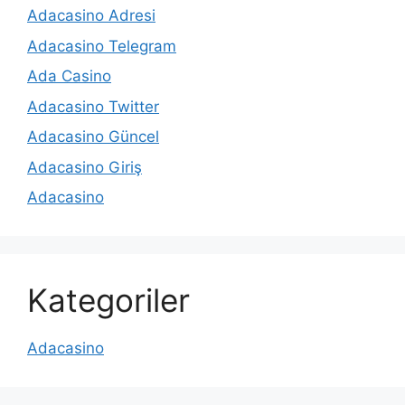
Adacasino Adresi
Adacasino Telegram
Ada Casino
Adacasino Twitter
Adacasino Güncel
Adacasino Giriş
Adacasino
Kategoriler
Adacasino