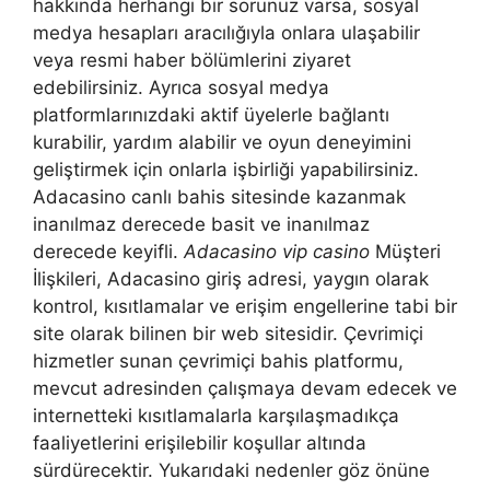
hakkında herhangi bir sorunuz varsa, sosyal
medya hesapları aracılığıyla onlara ulaşabilir
veya resmi haber bölümlerini ziyaret
edebilirsiniz. Ayrıca sosyal medya
platformlarınızdaki aktif üyelerle bağlantı
kurabilir, yardım alabilir ve oyun deneyimini
geliştirmek için onlarla işbirliği yapabilirsiniz.
Adacasino canlı bahis sitesinde kazanmak
inanılmaz derecede basit ve inanılmaz
derecede keyifli.
Adacasino vip casino
Müşteri
İlişkileri, Adacasino giriş adresi, yaygın olarak
kontrol, kısıtlamalar ve erişim engellerine tabi bir
site olarak bilinen bir web sitesidir. Çevrimiçi
hizmetler sunan çevrimiçi bahis platformu,
mevcut adresinden çalışmaya devam edecek ve
internetteki kısıtlamalarla karşılaşmadıkça
faaliyetlerini erişilebilir koşullar altında
sürdürecektir. Yukarıdaki nedenler göz önüne