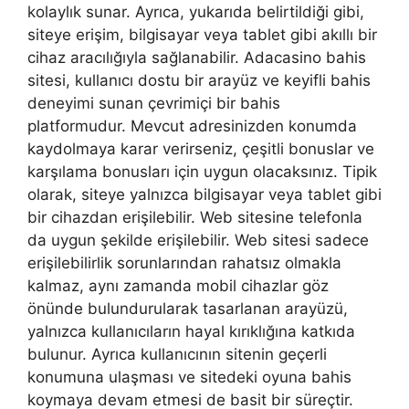
kolaylık sunar. Ayrıca, yukarıda belirtildiği gibi,
siteye erişim, bilgisayar veya tablet gibi akıllı bir
cihaz aracılığıyla sağlanabilir. Adacasino bahis
sitesi, kullanıcı dostu bir arayüz ve keyifli bahis
deneyimi sunan çevrimiçi bir bahis
platformudur. Mevcut adresinizden konumda
kaydolmaya karar verirseniz, çeşitli bonuslar ve
karşılama bonusları için uygun olacaksınız. Tipik
olarak, siteye yalnızca bilgisayar veya tablet gibi
bir cihazdan erişilebilir. Web sitesine telefonla
da uygun şekilde erişilebilir. Web sitesi sadece
erişilebilirlik sorunlarından rahatsız olmakla
kalmaz, aynı zamanda mobil cihazlar göz
önünde bulundurularak tasarlanan arayüzü,
yalnızca kullanıcıların hayal kırıklığına katkıda
bulunur. Ayrıca kullanıcının sitenin geçerli
konumuna ulaşması ve sitedeki oyuna bahis
koymaya devam etmesi de basit bir süreçtir.