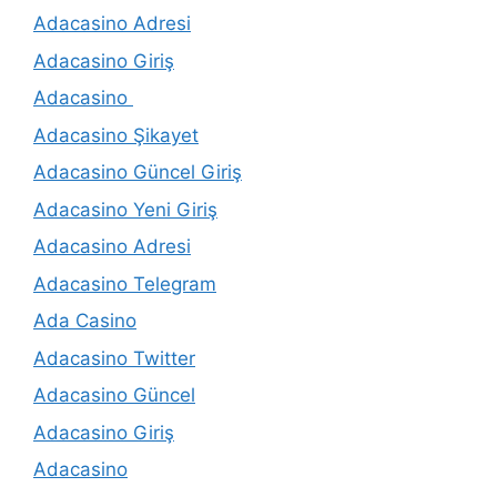
Adacasino Adresi
Adacasino Giriş
Adacasino
Adacasino Şikayet
Adacasino Güncel Giriş
Adacasino Yeni Giriş
Adacasino Adresi
Adacasino Telegram
Ada Casino
Adacasino Twitter
Adacasino Güncel
Adacasino Giriş
Adacasino