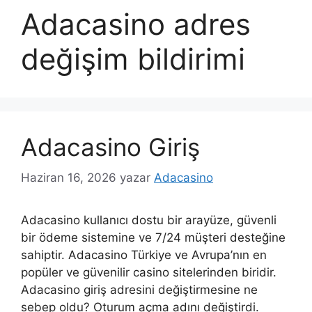
Adacasino adres
değişim bildirimi
Adacasino Giriş
Haziran 16, 2026
yazar
Adacasino
Adacasino kullanıcı dostu bir arayüze, güvenli
bir ödeme sistemine ve 7/24 müşteri desteğine
sahiptir. Adacasino Türkiye ve Avrupa’nın en
popüler ve güvenilir casino sitelerinden biridir.
Adacasino giriş adresini değiştirmesine ne
sebep oldu? Oturum açma adını değiştirdi.