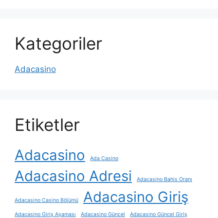
Kategoriler
Adacasino
Etiketler
Adacasino
Ada Casino
Adacasino Adresi
Adacasino Bahis Oranı
Adacasino Giriş
Adacasino Casino Bölümü
Adacasino Giriş Aşaması
Adacasino Güncel
Adacasino Güncel Giriş